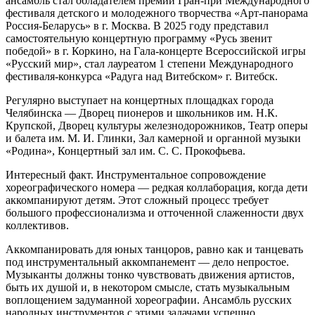
ансамбль стал обладателем премии Гран-при Международного
фестиваля детского и молодежного творчества «Арт-панорама
Россия-Беларусь» в г. Москва. В 2025 году представил
самостоятельную концертную программу «Русь звенит
победой» в г. Коркино, на Гала-концерте Всероссийской игры
«Русский мир», стал лауреатом 1 степени Международного
фестиваля-конкурса «Радуга над Витебском» г. Витебск.
Регулярно выступает на концертных площадках города
Челябинска — Дворец пионеров и школьников им. Н.К.
Крупской, Дворец культуры железнодорожников, Театр оперы
и балета им. М. И. Глинки, Зал камерной и органной музыки
«Родина», Концертный зал им. С. С. Прокофьева.
Интересный факт. Инструментальное сопровождение
хореографического номера — редкая коллаборация, когда дети
аккомпанируют детям. Этот сложный процесс требует
большого профессионализма и отточенной слаженности двух
коллективов.
Аккомпанировать для юных танцоров, равно как и танцевать
под инструментальный аккомпанемент — дело непростое.
Музыканты должны тонко чувствовать движения артистов,
быть их душой и, в некотором смысле, стать музыкальным
воплощением задуманной хореографии. Ансамбль русских
народных инструментов с этими задачами успешно