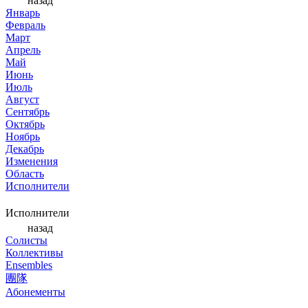
назад
Январь
Февраль
Март
Апрель
Май
Июнь
Июль
Август
Сентябрь
Октябрь
Ноябрь
Декабрь
Изменения
Область
Исполнители
Исполнители
назад
Солисты
Коллективы
Ensembles
團隊
Абонементы