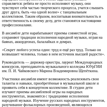
справляется: ребята не просто исполняют музыку, они
чувствуют себя частью творческого процесса, учатся слышать
друг друга, быть «на одной волне» с танцевальным
коллективом. Таким образом, воспитывая внимательность и
ответственность к своему делу, дети становятся настоящими
профессионалами.
В ансамбле дети нарабатывают приемы совместной игры,
сохраняют традиции исполнения народной музыки, играя на
баянах, аккордеонах, балалайках и домрах.
«Секрет любого успеха один: труд и ещё раз труд. Только он
возвышает человека, только в нем источник высшей радости».
Руководитель — дирижер оркестра, лауреат Международных
конкурсов, преподаватель музыкального колледжа ЮУрГИИ
им. П. И. Чайковского Марина Владимировна Щепёткина.
Участники ансамбля имеют возможность реализовать свои
таланты и навыки, приобретённые в музыкальной школе и
проявить себя в концертном коллективе. В студии дети
изучают приемы ансамблевой игры на народных
инструментах, знакомятся с традициями исполнения
народной музыки. Изучение русских народных инструментов,
разучивание фольклорных произведений, являющихся