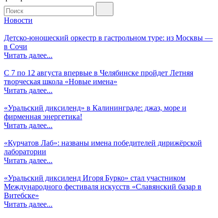
Новости
М
Детско-юношеский оркестр в гастрольном туре: из Москвы —
в Сочи
Читать далее...
С 7 по 12 августа впервые в Челябинске пройдет Летняя
творческая школа «Новые имена»
Читать далее...
«Уральский диксиленд» в Калининграде: джаз, море и
фирменная энергетика!
Читать далее...
«Курчатов Лаб»: названы имена победителей дирижёрской
лаборатории
Читать далее...
«Уральский диксиленд Игоря Бурко» стал участником
Международного фестиваля искусств «Славянский базар в
Витебске»
Читать далее...