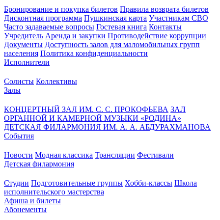
Бронирование и покупка билетов
Правила возврата билетов
Дисконтная программа
Пушкинская карта
Участникам СВО
Часто задаваемые вопросы
Гостевая книга
Контакты
Учредитель
Аренда и закупки
Противодействие коррупции
Документы
Доступность залов для маломобильных групп
населения
Политика конфиденциальности
Исполнители
Солисты
Коллективы
Залы
КОНЦЕРТНЫЙ ЗАЛ ИМ. С. С. ПРОКОФЬЕВА
ЗАЛ
ОРГАННОЙ И КАМЕРНОЙ МУЗЫКИ «РОДИНА»
ДЕТСКАЯ ФИЛАРМОНИЯ ИМ. А. А. АБДУРАХМАНОВА
События
Новости
Модная классика
Трансляции
Фестивали
Детская филармония
Студии
Подготовительные группы
Хобби-классы
Школа
исполнительского мастерства
Афиша и билеты
Абонементы