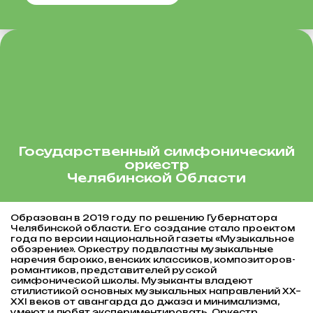
Государственный симфонический
оркестр
Челябинской Области
Образован в 2019 году по решению Губернатора
Челябинской области. Его создание стало проектом
года по версии национальной газеты «Музыкальное
обозрение». Оркестру подвластны музыкальные
наречия барокко, венских классиков, композиторов-
романтиков, представителей русской
симфонической школы. Музыканты владеют
стилистикой основных музыкальных направлений XX–
XXI веков от авангарда до джаза и минимализма,
умеют и любят экспериментировать. Оркестр