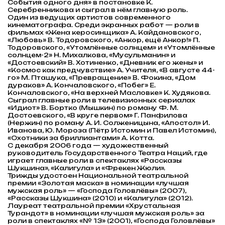
События одного дня» в постановке К.
Серебренникова и сыграл в нём главную роль.
Один из ведущих артистов современного
кинематографа. Среди экранных работ — роли в
фильмах «Жена керосинщика» А. Кайдановского,
«Любовь» В. Тодоровского, «Анкор, ещё Анкор!» П.
Тодоровского, «Утомлённые солнцем» и «Утомлённые
солнцем-2» Н. Михалкова, «Мусульманин» и
«Достоевский» В. Хотиненко, «Дневник его жены» и
«Космос как предчувствие» А. Учителя, «В августе 44-
го» М. Пташука, «Превращение» В. Фокина, «Дом
дураков» А. Кончаловского, «Побег» Е.
Кончаловского, «На верхней Масловке» К. Худякова.
Сыграл главные роли в телевизионных сериалах
«Идиот» В. Бортко (Мышкин) по роману Ф. М.
Достоевского, «В круге первом» Г. Панфилова
(Нержин) по роману А. И. Солженицына, «Апостол» И.
Иванова, Ю. Мороза (Пётр Истомин и Павел Истомин),
«Охотники за бриллиантами» А. Котта.
С декабря 2006 года — художественный
руководитель Государственного Театра Наций, где
играет главные роли в спектаклях «Рассказы
Шукшина», «Калигула» и «Фрекен Жюли».
Трижды удостоен Национальной театральной
премии «Золотая маска» в номинации «лучшая
мужская роль» — «Господа Головлёвы» (2007),
«Рассказы Шукшина» (2010) и «Калигула» (2012).
Лауреат театральной премии «Хрустальная
Турандот» в номинации «лучшая мужская роль» за
роли в спектаклях «№ 13» (2001), «Господа Головлёвы»