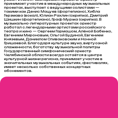
принимает участие в международных музыкальных
проектах, выступает с ведущими солистами —
такими как Денис Мацуев (фортепиано), Хибла
Герзмава (вокал), Юлиан Рахлин (скрипка), Дмитрий
Шишкин (фортепиано), Граф Муржа (скрипка). В
музыкально-литературных проектах оркестр
работал с легендарными артистами российского
театра и кино — Сергеем Гармашом, Алёной Бабенко,
Евгением Мироновым, Ольгой Будиной, Евгением
Князевым, Даниилом Спиваковским и Нонной
Гришаевой. Благодаря культуре звука, виртуозной
слаженности, богатству музыкальной палитры
Государственный симфонический оркестр
Челябинской области всегда остаётся в центре
культурной жизни региона, принимает участие в
значительных музыкальных событиях, фестивалях,
имеет несколько собственных концертных
абонементов.