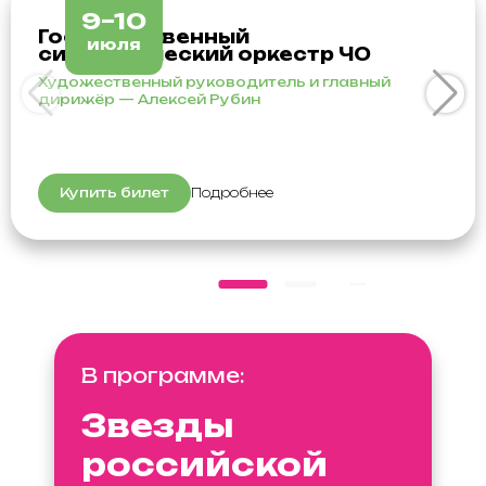
9–10
Государственный
июля
симфонический оркестр ЧО
Художественный руководитель и главный
дирижёр — Алексей Рубин
Купить билет
Подробнее
В программе:
Звезды
российской