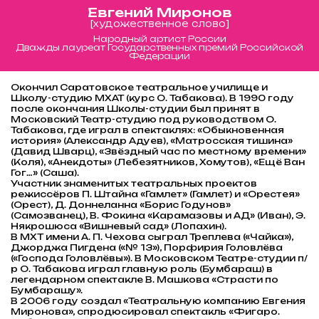
Евгений Миронов
[художественное слово]
Народный артист России
Дважды лауреат Государственных премий Российской
Федерации
Окончил Саратовское театральное училище и
Школу-студию МХАТ (курс О. Табакова). В 1990 году
после окончания Школы-студии был принят в
Московский Театр-студию под руководством О.
Табакова, где играл в спектаклях: «Обыкновенная
история» (Александр Адуев), «Матросская тишина»
(Давид Шварц), «Звёздный час по местному времени»
(Коля), «Анекдоты» (Лебезятников, Хомутов), «Ещё Ван
Гог…» (Саша).
Участник знаменитых театральных проектов
режиссёров П. Штайна «Гамлет» (Гамлет) и «Орестея»
(Орест), Д. Доннеланна «Борис Годунов»
(Самозванец), В. Фокина «Карамазовы и АД» (Иван), Э.
Някрошюса «Вишневый сад» (Лопахин).
В МХТ имени А. П. Чехова сыграл Треплева («Чайка»),
Джорджа Пигдена («№ 13»), Порфирия Головлёва
(«Господа Головлёвы»). В Московском Театре-студии п/
р О. Табакова играл главную роль (Бумбараш) в
легендарном спектакле В. Машкова «Страсти по
Бумбарашу».
В 2006 году создал «Театральную компанию Евгения
Миронова», спродюсировал спектакль «Фигаро.