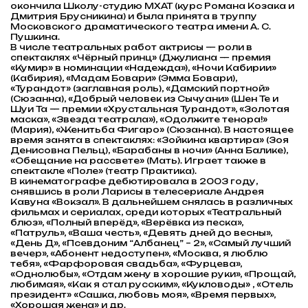
окончила Школу-студию МХАТ (курс Романа Козака и
Дмитрия Брусникина) и была принята в труппу
Московского драматического театра имени А. С.
Пушкина.
В числе театральных работ актрисы — роли в
спектаклях «Чёрный принц» (Джулиана — премия
«Кумир» в номинации «Надежда»), «Ночи Кабирии»
(Кабирия), «Мадам Бовари» (Эмма Бовари),
«Турандот» (заглавная роль), «Дамский портной»
(Сюзанна), «Добрый человек из Сычуани» (Шен Те и
Шуи Та — премии «Хрустальная Турандот», «Золотая
маска», «Звезда театрала»), «Одолжите тенора!»
(Мария), «Женитьба Фигаро» (Сюзанна). В настоящее
время занята в спектаклях: «Зойкина квартира» (Зоя
Денисовна Пельц), «Барабаны в ночи» (Анна Балике),
«Обещание на рассвете» (Мать). Играет также в
спектакле «Поле» (театр Практика).
В кинематографе дебютировала в 2003 году,
снявшись в роли Ларисы в телесериале Андрея
Кавуна «Вокзал». В дальнейшем снялась в различных
фильмах и сериалах, среди которых «Театральный
блюз», «Полный вперёд», «Верёвка из песка»,
«Патруль», «Ваша честь», «Девять дней до весны»,
«День Д», «Псевдоним “Албанец” – 2», «Самый лучший
вечер», «Абонент недоступен», «Москва, я люблю
тебя», «Фарфоровая свадьба», «Фурцева»,
«Однолюбы», «Отдам жену в хорошие руки», «Прощай,
любимая», «Как я стал русским», «Кукловоды» , «Отель
президент» «Сашка, любовь моя», «Время первых»,
«Хорошая жена» и др.