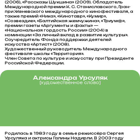
(2006), «Рассказы Шукшина» (2009). Обладатель
Международной премии К. С. Станиславского, Гран-
при Женевского международного кинофестиваля, а
также премий «Ника», «Кинотавр», «Кумир»,
«Созвездие», «Балтийская жемчужина», «Триумф»,
премии газеты «Аргументы и факты» —
«Национальная гордость России» (2004) в
номинации «За личный вклад в развитие культуры».
Соучредитель Фонда поддержки деятелей
искусства «Артист» (2008).
Художественный руководитель Международного
фестиваля-школы «Территория».
Член Совета по культуре и искусству при Президенте
Российской Федерации.
Александра Урсуляк
[художественное слово]
Родилась в 1983 году в семье режиссёра Сергея
Урсуляка и актрисы Галины Надирли. В 2003 году