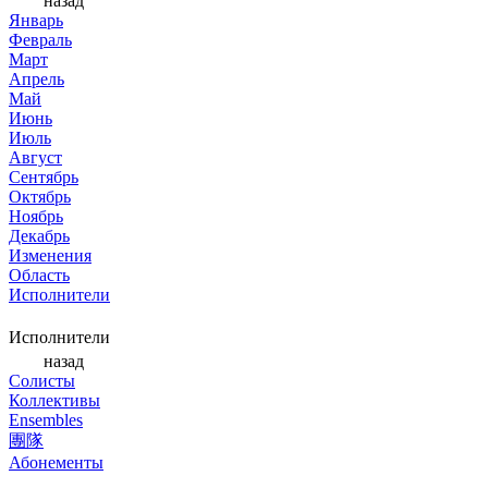
назад
Январь
Февраль
Март
Апрель
Май
Июнь
Июль
Август
Сентябрь
Октябрь
Ноябрь
Декабрь
Изменения
Область
Исполнители
Исполнители
назад
Солисты
Коллективы
Ensembles
團隊
Абонементы