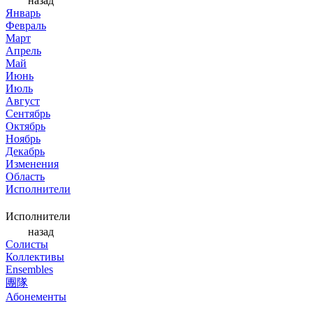
назад
Январь
Февраль
Март
Апрель
Май
Июнь
Июль
Август
Сентябрь
Октябрь
Ноябрь
Декабрь
Изменения
Область
Исполнители
Исполнители
назад
Солисты
Коллективы
Ensembles
團隊
Абонементы