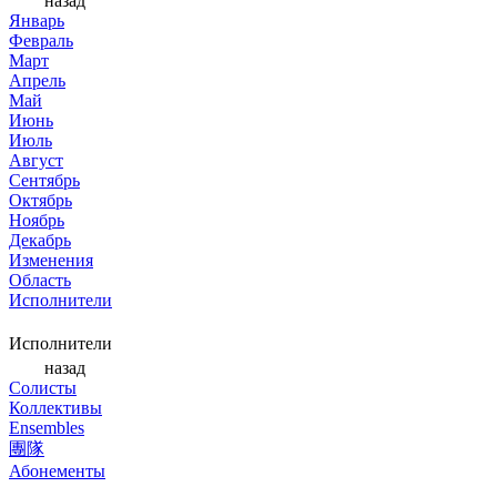
назад
Январь
Февраль
Март
Апрель
Май
Июнь
Июль
Август
Сентябрь
Октябрь
Ноябрь
Декабрь
Изменения
Область
Исполнители
Исполнители
назад
Солисты
Коллективы
Ensembles
團隊
Абонементы