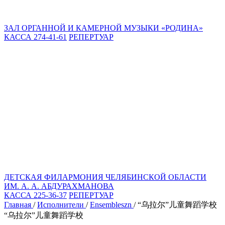
ЗАЛ ОРГАННОЙ И КАМЕРНОЙ МУЗЫКИ «РОДИНА»
КАССА 274-41-61
РЕПЕРТУАР
ДЕТСКАЯ ФИЛАРМОНИЯ ЧЕЛЯБИНСКОЙ ОБЛАСТИ
ИМ. А. А. АБДУРАХМАНОВА
КАССА 225-36-37
РЕПЕРТУАР
Главная
/
Исполнители
/
Ensembleszn
/
“乌拉尔”儿童舞蹈学校
“乌拉尔”儿童舞蹈学校