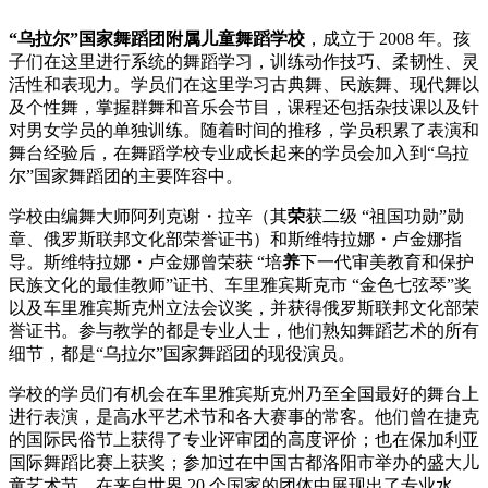
“乌拉尔”国家舞蹈团附属儿童舞蹈学校
，成立于 2008 年。孩
子们在这里进行系统的舞蹈学习，训练动作技巧、柔韧性、灵
活性和表现力。学员们在这里学习古典舞、民族舞、现代舞以
及个性舞，掌握群舞和音乐会节目，课程还包括杂技课以及针
对男女学员的单独训练。随着时间的推移，学员积累了表演和
舞台经验后，在舞蹈学校专业成长起来的学员会加入到“乌拉
尔”国家舞蹈团的主要阵容中。
学校由编舞大师阿列克谢・拉辛（其
荣
获二级 “祖国功勋”勋
章、俄罗斯联邦文化部荣誉证书）和斯维特拉娜・卢金娜指
导。斯维特拉娜・卢金娜曾荣获 “培
养
下一代审美教育和保护
民族文化的最佳教师”证书、车里雅宾斯克市 “金色七弦琴”奖
以及车里雅宾斯克州立法会议奖，并获得俄罗斯联邦文化部荣
誉证书。参与教学的都是专业人士，他们熟知舞蹈艺术的所有
细节，都是“乌拉尔”国家舞蹈团的现役演员。
学校的学员们有机会在车里雅宾斯克州乃至全国最好的舞台上
进行表演，是高水平艺术节和各大赛事的常客。他们曾在捷克
的国际民俗节上获得了专业评审团的高度评价；也在保加利亚
国际舞蹈比赛上获奖；参加过在中国古都洛阳市举办的盛大儿
童艺术节，在来自世界 20 个国家的团体中展现出了专业水