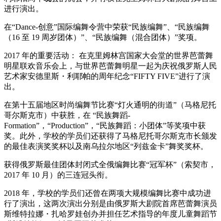
进行演出。
在“Dance-创意”国际编舞令营中荣获“民族编舞”、“民族编舞
（16 至 19 周岁团体）”、“民族编舞（混合团体）”奖项。
2017 年的重要活动： 在克里姆林宫国家大会堂的世界芭蕾舞
明星联欢音乐会上，与世界芭蕾舞明星一起为庆祝俄罗斯人民
艺术家安德里斯・利耶帕的周年纪念“FIFTY FIVE”进行了演
出。
在第十五届地区时尚编舞节比赛“灯火通明的街道”（马格尼托
哥尔斯克市）中获胜，在 “民族舞蹈-
Formation”，“Produсtion”，“民族舞蹈：小团体”等奖项中获
奖。此外，学校的学员们还获得了马格尼托哥尔斯克市长颁发
的最佳表演奖奖杯以及南乌拉尔地区“列兹金卡”舞奖奖杯。
获得俄罗斯最佳团体封闭式全俄编舞比赛“冠军杯”（索契市，
2017 年 10 月）的三连冠头衔。
2018 年，学校的学员们还曾在两项大规模编舞比赛中成功进
行了演出，这两次演出分别是由俄罗斯大剧院首席芭蕾舞演员
斯维特拉娜・扎哈罗娃创办并担任艺术指导的年度儿童舞蹈节