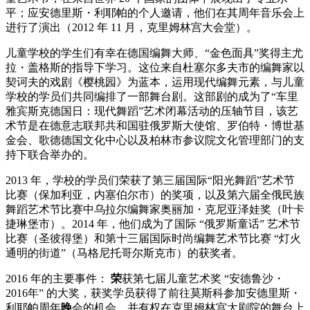
平；应安德里斯・利耶帕的个人邀请，他们在其周年音乐会上
进行了演出（2012 年 11 月，克里姆林宫大会堂）。
儿童学校的学生们有幸在德国编舞大师、“金色面具”奖得主尤
拉・盖格斯的指导下学习。这位来自杜塞尔多夫市的编舞家以
契诃夫的戏剧《樱桃园》为蓝本，运用现代编舞元素，与儿童
学校的学员们共同编排了一部舞台剧。这部剧的成为了“车里
雅宾斯克德国日：现代舞蹈”艺术闭幕活动的压轴节目，该艺
术节是在德意志联邦共和国驻俄罗斯大使馆、罗伯特・博世基
金会、歌德德国文化中心以及柏林市参议院文化管理部门的支
持下联合举办的。
2013 年，学校的学员们荣获了第三届国际“阳光舞蹈”艺术节
比赛（保加利亚，内塞伯尔市）的奖项，以及第六届全俄民族
舞蹈艺术节比赛中乌拉尔编舞家奥丽加・克尼亚泽娃奖（叶卡
捷琳堡市）。2014 年，他们成为了国际 “俄罗斯童话” 艺术节
比赛（圣彼得堡）和第十三届国际时尚编舞艺术节比赛 “灯火
通明的街道”（马格尼托哥尔斯克市）的获奖者。
2016 年的主要事件：
荣
获第七届儿童艺术奖 “安德鲁沙・
2016年” 的大奖，获奖学员获得了前往莫斯科参加安德里斯・
利耶帕周年
晚
会的机会，并有权在克里姆林宫大剧院的舞台上