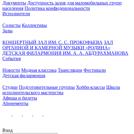
Документы
Доступность залов для маломобильных групп
населения
Политика конфиденциальности
Исполнители
Солисты
Коллективы
Залы
КОНЦЕРТНЫЙ ЗАЛ ИМ. С. С. ПРОКОФЬЕВА
ЗАЛ
ОРГАННОЙ И КАМЕРНОЙ МУЗЫКИ «РОДИНА»
ДЕТСКАЯ ФИЛАРМОНИЯ ИМ. А. А. АБДУРАХМАНОВА
События
Новости
Модная классика
Трансляции
Фестивали
Детская филармония
Студии
Подготовительные группы
Хобби-классы
Школа
исполнительского мастерства
Афиша и билеты
Абонементы
Вход