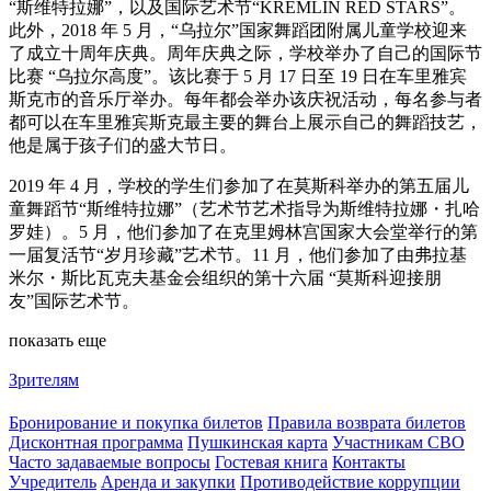
“斯维特拉娜”，以及国际艺术节“KREMLIN RED STARS”。
此外，2018 年 5 月，“乌拉尔”国家舞蹈团附属儿童学校迎来
了成立十周年庆典。周年庆典之际，学校举办了自己的国际节
比赛 “乌拉尔高度”。该比赛于 5 月 17 日至 19 日在车里雅宾
斯克市的音乐厅举办。每年都会举办该庆祝活动，每名参与者
都可以在车里雅宾斯克最主要的舞台上展示自己的舞蹈技艺，
他是属于孩子们的盛大节日。
2019 年 4 月，学校的学生们参加了在莫斯科举办的第五届儿
童舞蹈节“斯维特拉娜”（艺术节艺术指导为斯维特拉娜・扎哈
罗娃）。5 月，他们参加了在克里姆林宫国家大会堂举行的第
一届复活节“岁月珍藏”艺术节。11 月，他们参加了由弗拉基
米尔・斯比瓦克夫基金会组织的第十六届 “莫斯科迎接朋
友”国际艺术节。
показать еще
Зрителям
Бронирование и покупка билетов
Правила возврата билетов
Дисконтная программа
Пушкинская карта
Участникам СВО
Часто задаваемые вопросы
Гостевая книга
Контакты
Учредитель
Аренда и закупки
Противодействие коррупции