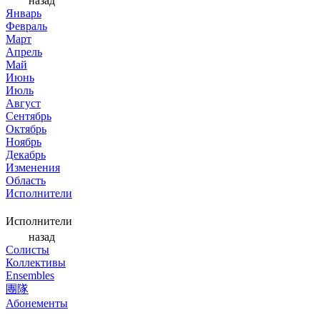
назад
Январь
Февраль
Март
Апрель
Май
Июнь
Июль
Август
Сентябрь
Октябрь
Ноябрь
Декабрь
Изменения
Область
Исполнители
Исполнители
назад
Солисты
Коллективы
Ensembles
團隊
Абонементы