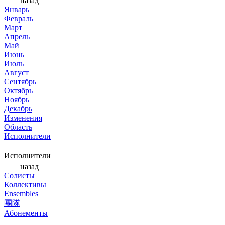
назад
Январь
Февраль
Март
Апрель
Май
Июнь
Июль
Август
Сентябрь
Октябрь
Ноябрь
Декабрь
Изменения
Область
Исполнители
Исполнители
назад
Солисты
Коллективы
Ensembles
團隊
Абонементы