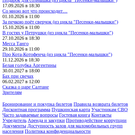
Подарок для солнышка (из цикла "Песенки-малышки")
17.09.2026 в 18:30
Со мною вот что происходит…
01.10.2026 в 11:00
За печкою поёт сверчок (из цикла "Песенки-малышки")
15.10.2026 в 11:00
В гостях у Петрушки (из цикла "Песенки-малышки")
27.10.2026 в 18:30
Месса Танго
29.10.2026 в 11:00
Про Кота-Котофеича (из цикла "Песенки-малышки")
11.12.2026 в 18:30
Белая голубка Аргентины
30.01.2027 в 18:00
Бах при свечах
06.02.2027 в 12:00
Сказка о царе Салтане
Зрителям
Бронирование и покупка билетов
Правила возврата билетов
Дисконтная программа
Пушкинская карта
Участникам СВО
Часто задаваемые вопросы
Гостевая книга
Контакты
Учредитель
Аренда и закупки
Противодействие коррупции
Документы
Доступность залов для маломобильных групп
населения
Политика конфиденциальности