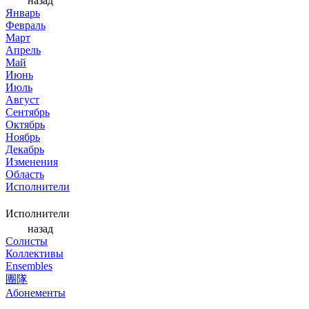
назад
Январь
Февраль
Март
Апрель
Май
Июнь
Июль
Август
Сентябрь
Октябрь
Ноябрь
Декабрь
Изменения
Область
Исполнители
Исполнители
назад
Солисты
Коллективы
Ensembles
團隊
Абонементы