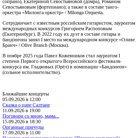
сопрано), Екатериной Севостьяновой (домра), Романом
Севостьяновым (фортепиано); а также в составе танго-
оркестра «Милонга оркестр» / Milonga Orquesta.
Сотрудничает с известным российским гитаристом, лауреатом
международных конкурсов Григорием Распоповым
(Екатеринбург). В 2022 году их дуэт в составе гитары и
бандонеона занял I место на международном конкурсе «Оливе
Бранч» / Olive Branch (Москва).
В ноябре 2025 года Павел Кожевников стал лауреатом I
степени Первого открытого Всероссийского фестиваля-
конкурса им. Гладковых (Орёл) в номинации «Бандонеон»
(сольное исполнительство).
Ближайшие концерты
05.09.2026 в 12:00
Сказка о царе Салтане
11.09.2026 в 19:00
Поговори со мною, мама...
15.09.2026 в 18:30
Органные причуды
17.09.2026 в 11:00